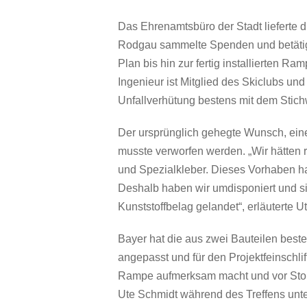
Das Ehrenamtsbüro der Stadt lieferte 
Rodgau sammelte Spenden und betätigt
Plan bis hin zur fertig installierten R
Ingenieur ist Mitglied des Skiclubs un
Unfallverhütung bestens mit dem Stichw
Der ursprünglich gehegte Wunsch, ei
musste verworfen werden. „Wir hätten r
und Spezialkleber. Dieses Vorhaben hat 
Deshalb haben wir umdisponiert und si
Kunststoffbelag gelandet“, erläuterte 
Bayer hat die aus zwei Bauteilen bes
angepasst und für den Projektfeinschlif
Rampe aufmerksam macht und vor Stolp
Ute Schmidt während des Treffens unter 