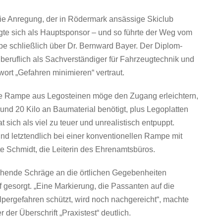
die Anregung, der in Rödermark ansässige Skiclub
e sich als Hauptsponsor – und so führte der Weg vom
ampe schließlich über Dr. Bernward Bayer. Der Diplom-
d beruflich als Sachverständiger für Fahrzeugtechnik und
ort „Gefahren minimieren“ vertraut.
ne Rampe aus Legosteinen möge den Zugang erleichtern,
und 20 Kilo an Baumaterial benötigt, plus Legoplatten
sich als viel zu teuer und unrealistisch entpuppt.
nd letztendlich bei einer konventionellen Rampe mit
Ute Schmidt, die Leiterin des Ehrenamtsbüros.
tehende Schräge an die örtlichen Gegebenheiten
f gesorgt. „Eine Markierung, die Passanten auf die
ergefahren schützt, wird noch nachgereicht“, machte
der Überschrift „Praxistest“ deutlich.