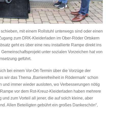
schieben, mit einem Rollstuhl unterwegs sind oder einen
er Zugang zum DRK-Kleiderladen im Ober-Röder Ortskern
bsatz geht es über eine neu installierte Rampe direkt ins
n Gemeinschaftsprojekt unter sozialen Vorzeichen hat von
Umsetzung geführt.
sich bei einem Vor-Ort-Termin über die Vorzüge der
dass wir das Thema ‚Barrierefreiheit in Rödermark‘ schon
en und immer wieder ausloten, wo Verbesserungen nötig
er Rampe vor dem Rot-Kreuz-Kleiderladen haben mehrere
g und zum Vorteil all jener, die auf solch kleine, aber
sind. Allen Beteiligten gebührt ein großes Dankeschön“,